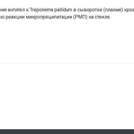
я антител к Treponema pallidum в сыворотке (плазме) кро
ю реакции микропреципитации (РМП) на стекле.