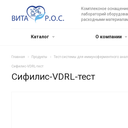
Комплексное оснащени
лабораторий оборудова
расходными материала
Каталог
О компании
Главная
Продукты
Тест-системы для иммуноферментного анал
Сифилис-VDRL-тест
Сифилис-VDRL-тест