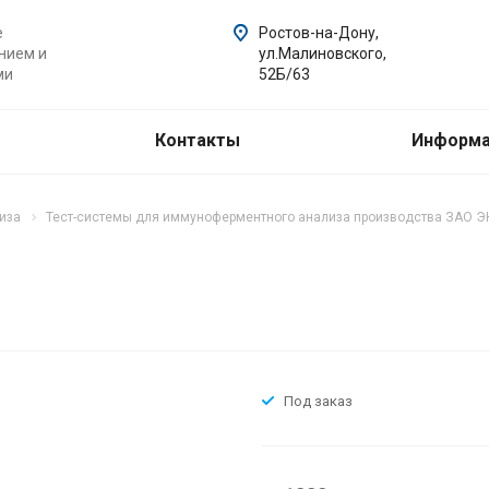
е
Ростов-на-Дону,
нием и
ул.Малиновского,
ми
52Б/63
Контакты
Информ
иза
Тест-системы для иммуноферментного анализа производства ЗАО 
Под заказ