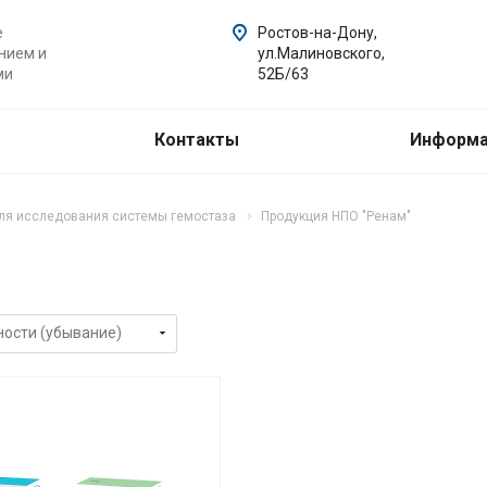
е
Ростов-на-Дону,
нием и
ул.Малиновского,
ми
52Б/63
Контакты
Информ
для исследования системы гемостаза
Продукция НПО "Ренам"