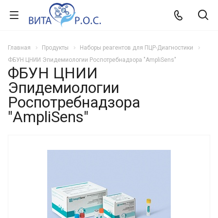
Главная
Продукты
Наборы реагентов для ПЦР-Диагностики
ФБУН ЦНИИ Эпидемиологии Роспотребнадзора "AmpliSens"
ФБУН ЦНИИ
Эпидемиологии
Роспотребнадзора
"AmpliSens"