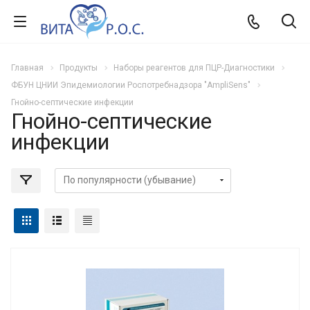
Главная
Продукты
Наборы реагентов для ПЦР-Диагностики
ФБУН ЦНИИ Эпидемиологии Роспотребнадзора "AmpliSens"
Гнойно-септические инфекции
Гнойно-септические
инфекции