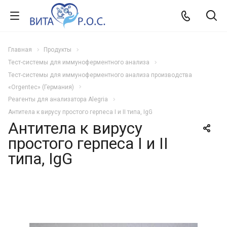
Главная
Продукты
Тест-системы для иммуноферментного анализа
Тест-системы для иммуноферментного анализа производства
«Orgentec» (Германия)
Реагенты для анализатора Alegria
Антитела к вирусу простого герпеса I и II типа, IgG
Антитела к вирусу
простого герпеса I и II
типа, IgG