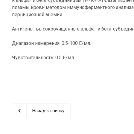
к альфа- и бета-субъединицам Н+/К+-АТФазы париет
плазмы крови методом иммуноферментного анализа 
пернициозной анемии.
Антигены: высокоочищенные альфа- и бета-субъеди
Диапазон измерения: 0.5-100 Е/мл.
Чувствительность: 0.5 Е/мл.
Назад к списку