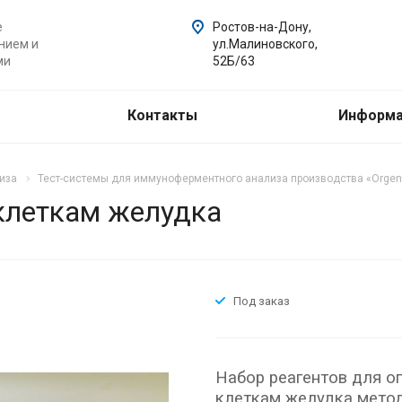
е
Ростов-на-Дону,
нием и
ул.Малиновского,
ми
52Б/63
Контакты
Информ
иза
Тест-системы для иммуноферментного анализа производства «Orgent
клеткам желудка
Под заказ
Набор реагентов для о
клеткам желудка мето