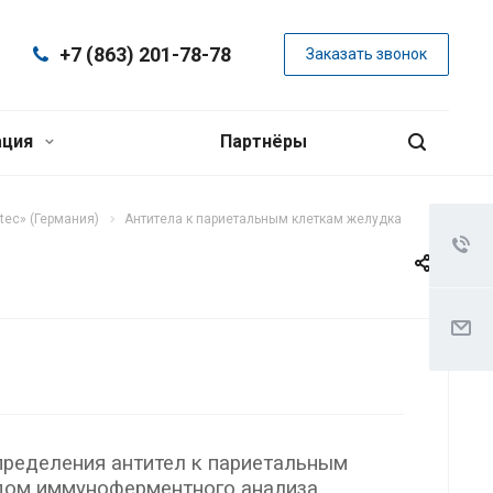
+7 (863) 201-78-78
Заказать звонок
ация
Партнёры
ec» (Германия)
Антитела к париетальным клеткам желудка
пределения антител к париетальным
дом иммуноферментного анализа