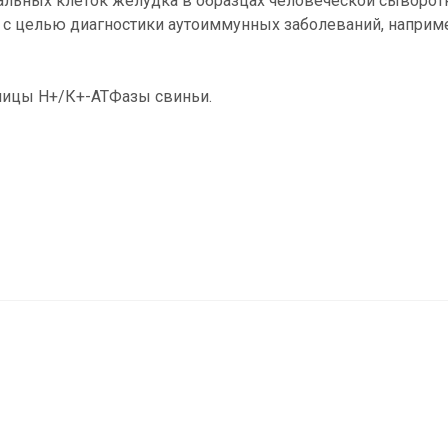
альных клеток желудка в образцах человеческой сыворот
с целью диагностики аутоиммунных заболеваний, наприме
ницы Н+/К+-АТФазы свиньи.