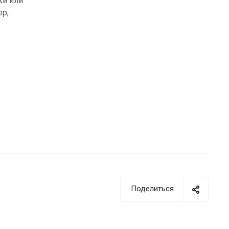
ки или
р,
Поделиться