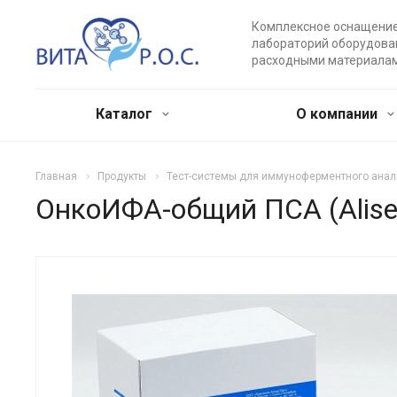
Комплексное оснащени
лабораторий оборудова
расходными материала
Каталог
О компании
Главная
Продукты
Тест-системы для иммуноферментного анал
ОнкоИФА-общий ПСА (Alise