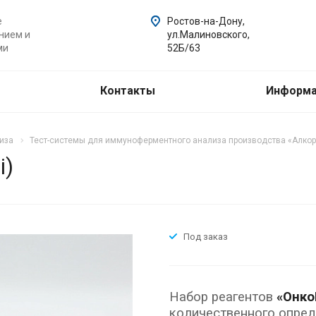
е
Ростов-на-Дону,
нием и
ул.Малиновского,
ми
52Б/63
Контакты
Информ
иза
Тест-системы для иммуноферментного анализа производства «Алкор
i)
Под заказ
Набор реагентов
«Онк
количественного опред