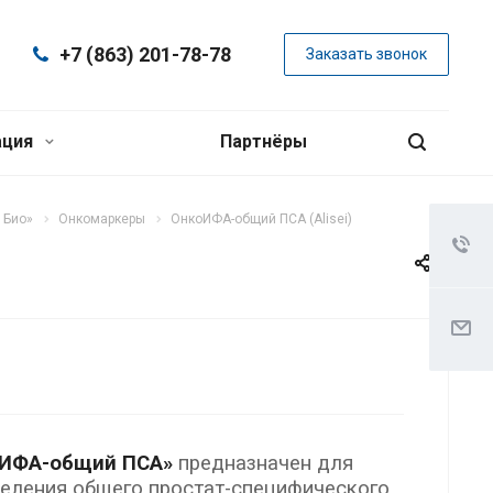
+7 (863) 201-78-78
Заказать звонок
ация
Партнёры
 Био»
Онкомаркеры
ОнкоИФА-общий ПСА (Alisei)
оИФА-общий ПСА»
предназначен для
еления общего простат-специфического