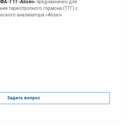
ФА-ТТГ-Alisei»
предназначен для
ия тиреотропного гормона (ТТГ) с
ского анализатора «Alisei»
Задать вопрос