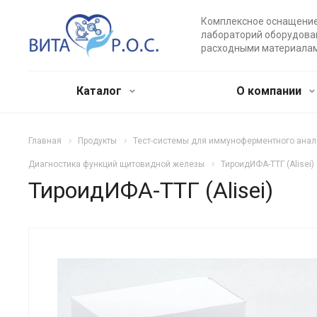
Комплексное оснащени
лабораторий оборудова
расходными материала
Каталог
О компании
Главная
Продукты
Тест-системы для иммуноферментного анал
Диагностика функций щитовидной железы
ТироидИФА-ТТГ (Alisei)
ТироидИФА-ТТГ (Alisei)