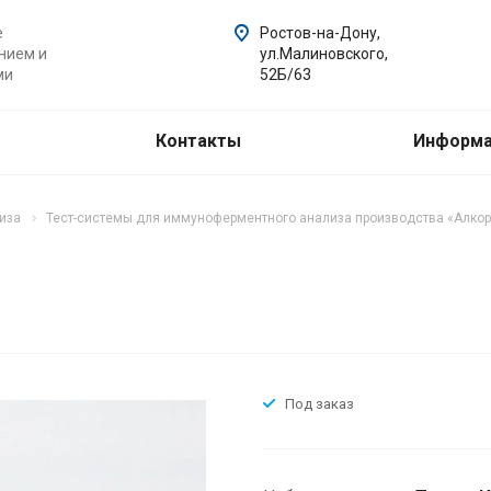
е
Ростов-на-Дону,
нием и
ул.Малиновского,
ми
52Б/63
Контакты
Информ
иза
Тест-системы для иммуноферментного анализа производства «Алкор
Под заказ