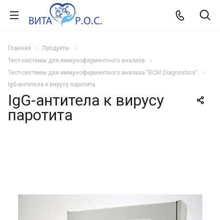
Главная
Продукты
Тест-системы для иммуноферментного анализа
Тест-системы для иммуноферментного анализа "BCM Diagnostics"
IgG-антитела к вирусу паротита
IgG-антитела к вирусу
паротита