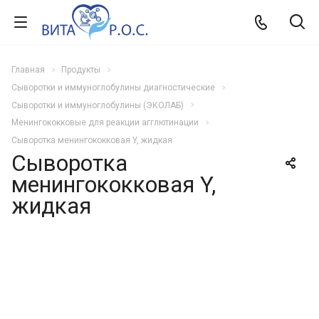
Главная
Продукты
Сыворотки и иммуноглобулины диагностические
Сыворотки и иммуноглобулины (ЭКОЛАБ)
Менингококковые для реакции агглютинации
Сыворотка менингококковая Y, жидкая
Сыворотка
менингококковая Y,
жидкая