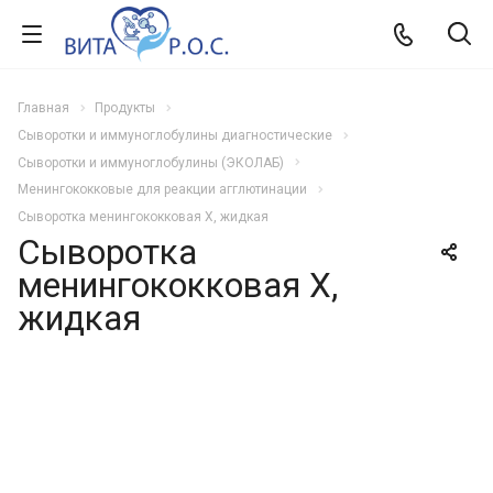
Главная
Продукты
Сыворотки и иммуноглобулины диагностические
Сыворотки и иммуноглобулины (ЭКОЛАБ)
Менингококковые для реакции агглютинации
Сыворотка менингококковая X, жидкая
Сыворотка
менингококковая X,
жидкая