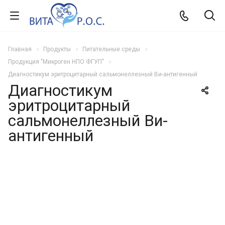
Главная
Продукты
Питательные среды
Продукция "Микроген НПО ФГУП"
Диагностикум эритроцитарный сальмонеллезный Ви-антигенный
Диагностикум
эритроцитарный
сальмонеллезный Ви-
антигенный