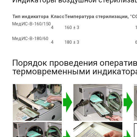
Тип индикатора
Класс
Температура стерилизации, °С
МедИС-В-160/150
4
160 ± 3
МедИС-В-180/60
4
180 ± 3
Порядок проведения оператив
термовременными индикатор