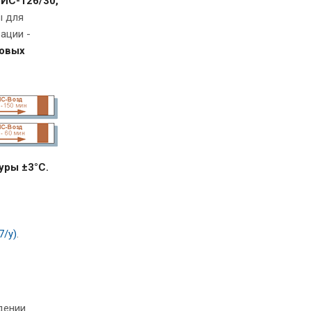
ИС-126/30,
ы для
ации -
ровых
уры ±3°С.
7/у)
.
дении