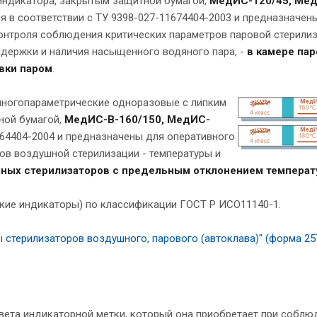
индикатора, закрытым защитной бумагой,
МедИС-120/45, Мед
я в соответствии с ТУ 9398-027-11674404-2003 и предназначен
онтроля соблюдения критических параметров паровой стерилиз
ыдержки и наличия насыщенного водяного пара, -
в камере па
вки паром
.
гопараметрические одноразовые с липким
ной бумагой,
МедИС-В-160/150, МедИС-
764404-2004 и предназначены для оперативного
ов воздушной стерилизации - температуры и
ных стерилизаторов с предельным отклонением температ
кие индикаторы) по классификации ГОСТ Р ИСО11140-1.
 стерилизаторов воздушного, парового (автоклава)" (форма 25
вета индикаторной метки, который она приобретает при соблю