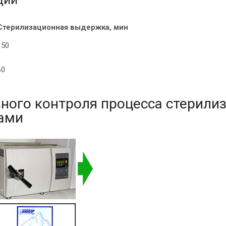
Стерилизационная выдержка, мин
150
60
ного контроля процесса стерили
ами