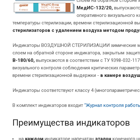
слоем на обратной стороне 
МедИС-132/20,
выпускаютс
оперативного визуального к
температуры стерилизации, времени стерилизационной в
стерилизаторов с удалением воздуха методом проду
Индикаторы ВОЗДУШНОЙ СТЕРИЛИЗАЦИИ химические мно
слоем на обратной стороне индикатора, закрытым защит
В-180/60,
выпускаются в соответствии с ТУ 9398-032-11
визуального контроля соблюдения критических параметр
времени стерилизационной выдержки -
в камере воздуш
Индикаторы соответствуют классу 4 (многопараметричес
В комплект индикаторов входит
"Журнал контроля работы
Преимущества индикаторов
на
каждом
индикаторе напечатан
эталон
конечного ц