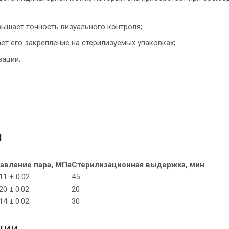
вышает точность визуального контроля;
ет его закрепление на стерилизуемых упаковках;
зации;
и
авление пара, МПа
Стерилизационная выдержка, мин
11 + 0.02
45
20 ± 0.02
20
14 ± 0.02
30
ции