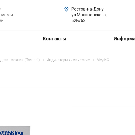
е
Ростов-на-Дону,
нием и
ул.Малиновского,
ми
52Б/63
Контакты
Информ
дезинфекции ("Винар")
Индикаторы химические
МедИС