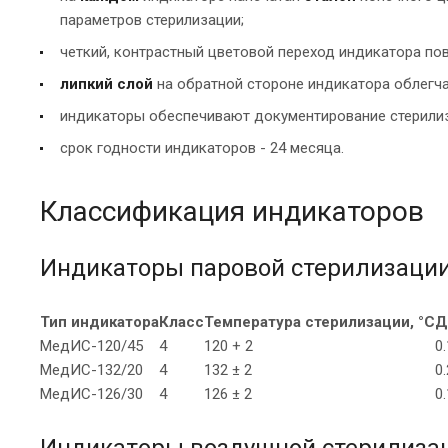
параметров стерилизации;
четкий, контрастный цветовой переход индикатора по
липкий слой
на обратной стороне индикатора облегча
индикаторы обеспечивают документирование стерили
срок годности индикаторов - 24 месяца.
Классификация индикаторов
Индикаторы паровой стерилизаци
Тип индикатора
Класс
Температура стерилизации, °С
Д
МедИС-120/45
4
120 + 2
0.
МедИС-132/20
4
132 ± 2
0.
МедИС-126/30
4
126 ± 2
0.
Индикаторы воздушной стерилиза