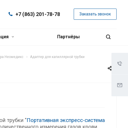
+7 (863) 201-78-78
Заказать звонок
ация
Партнёры
ора Неомедикс
Адаптер для капиллярной трубки
й трубки "
Портативная экспресс-система
количественного измерения газов крови,