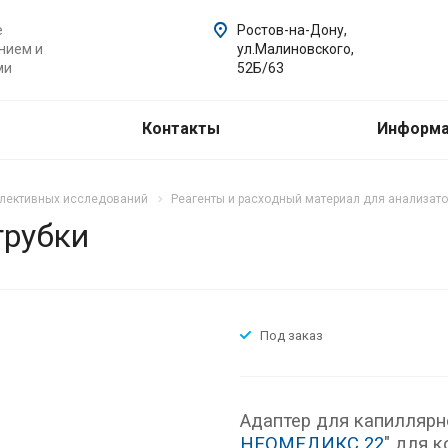
е
Ростов-на-Дону,
нием и
ул.Малиновского,
ми
52Б/63
Контакты
Информ
елективных исследований
Реагенты и расходный материал для анализат
трубки
Под заказ
Адаптер для капиллярно
НЕОМЕДИКС 22
" для 