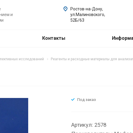
е
Ростов-на-Дону,
нием и
ул.Малиновского,
ми
52Б/63
Контакты
Информ
елективных исследований
Реагенты и расходные материалы для анализат
Под заказ
Артикул: 2578