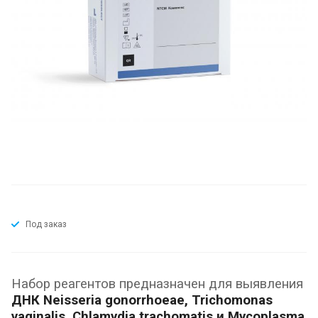
Под заказ
Набор реагентов предназначен для выявления
ДНК Neisseria gonorrhoeae, Trichomonas
vaginalis, Chlamydia trachomatis и Mycoplasma