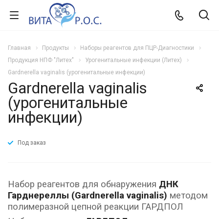
Главная
Продукты
Наборы реагентов для ПЦР-Диагностики
Продукция НПФ "Литех"
Урогенитальные инфекции (Литех)
Gardnerella vaginalis (урогенитальные инфекции)
Gardnerella vaginalis
(урогенитальные
инфекции)
Под заказ
Набор реагентов для обнаружения
ДНК
Гарднереллы (Gardnerella vaginalis)
методом
полимеразной цепной реакции ГАРДПОЛ