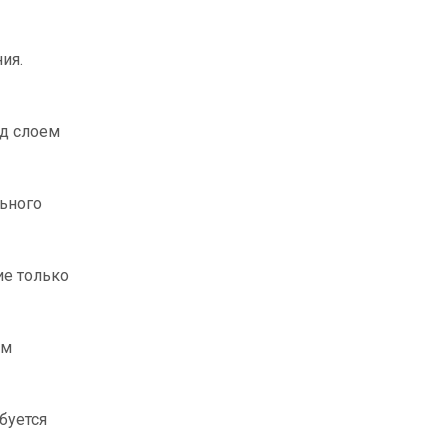
ия.
од слоем
ьного
ие только
ем
буется