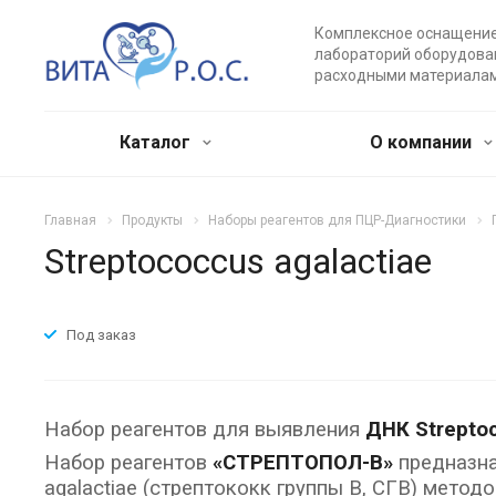
Комплексное оснащени
лабораторий оборудова
расходными материала
Каталог
О компании
Главная
Продукты
Наборы реагентов для ПЦР-Диагностики
Streptococcus agalactiae
Под заказ
Набор реагентов для выявления
ДНК Streptoc
Набор реагентов
«СТРЕПТОПОЛ-В»
предназна
agalactiae (стрептококк группы В, СГВ) мето