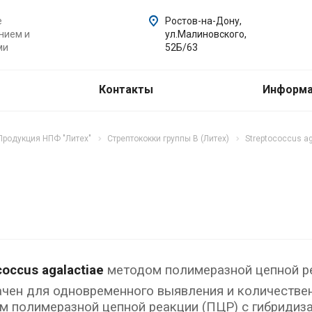
е
Ростов-на-Дону,
нием и
ул.Малиновского,
ми
52Б/63
Контакты
Информ
Продукция НПФ "Литех"
Стрептококки группы В (Литех)
Streptococcus ag
occus agalactiae
методом полимеразной цепной 
чен для одновременного выявления и количествен
дом полимеразной цепной реакции (ПЦР) с гибриди