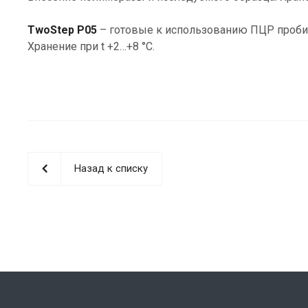
TwoStep P05
– готовые к использованию ПЦР пробир
Хранение при t +2…+8 °С.
Назад к списку