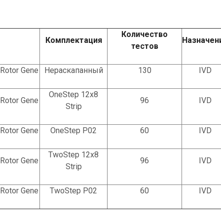
Количество
Комплектация
Назначен
тестов
 Rotor Gene
Нераскапанный
130
IVD
OneStep 12х8
 Rotor Gene
96
IVD
Strip
 Rotor Gene
OneStep P02
60
IVD
TwoStep 12х8
 Rotor Gene
96
IVD
Strip
 Rotor Gene
TwoStep P02
60
IVD