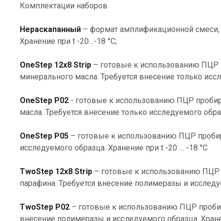
Комплектации наборов
Нераскапанный
– формат амплификационной смеси, 
Хранение при t -20…-18 °С;
OneStep 12х8 Strip
– готовые к использованию ПЦР п
минерального масла. Требуется внесение только иссле
OneStep Р02
- готовые к использованию ПЦР проби
масла. Требуется внесение только исследуемого образ
OneStep P05
– готовые к использованию ПЦР пробир
исследуемого образца. Хранение при t -20 … -18 °С
TwoStep 12х8 Strip
– готовые к использованию ПЦР п
парафина. Требуется внесение полимеразы и исследуе
TwoStep P02
– готовые к использованию ПЦР пробир
внесение полимеразы и исследуемого образца. Хранен