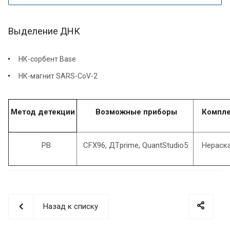
Выделение ДНК
НК-сорбент Base
НК-магнит SARS-CoV-2
Метод детекции
Возможные приборы
Компле
РВ
CFX96, ДТprime, QuantStudio5
Нераска
Назад к списку