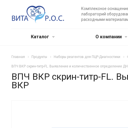
Комплексное оснащени
лабораторий оборудова
расходными материала
Каталог
О компании
Главная
Продукты
Наборы реагентов для ПЦР-Диагностики
ВПЧ ВКР скрин-титр-FL. Выявление и количественное определение Д
ВПЧ ВКР скрин-титр-FL. В
ВКР