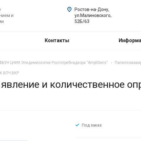
е
Ростов-на-Дону,
нием и
ул.Малиновского,
ми
52Б/63
Контакты
Информ
ФБУН ЦНИИ Эпидемиологии Роспотребнадзора "AmpliSens"
Папилломави
НК ВПЧ ВКР
ыявление и количественное о
Под заказ