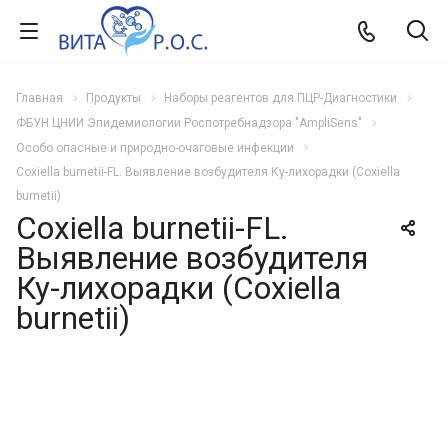
Главная
Продукты
Наборы реагентов для ПЦР-Диагностики
ФБУН ЦНИИ Эпидемиологии Роспотребнадзора "AmpliSens"
Особо опасные и природно-очаговые инфекции
Coxiella burnetii-FL. Выявление возбудителя Ку-лихорадки (Coxiella
burnetii)
Coxiella burnetii-FL.
Выявление возбудителя
Ку-лихорадки (Coxiella
burnetii)