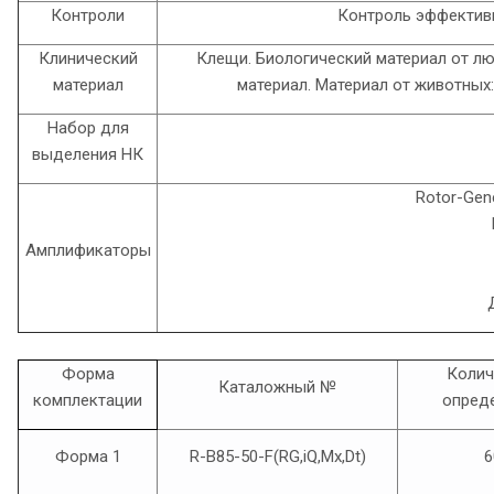
Контроли
Контроль эффектив
Клинический
Клещи. Биологический материал от лю
материал
материал. Материал от животных:
Набор для
выделения НК
Rotor-Gen
Амплификаторы
Форма
Колич
Каталожный №
комплектации
опред
Форма 1
R-B85-50-F(RG,iQ,Mx,Dt)
6