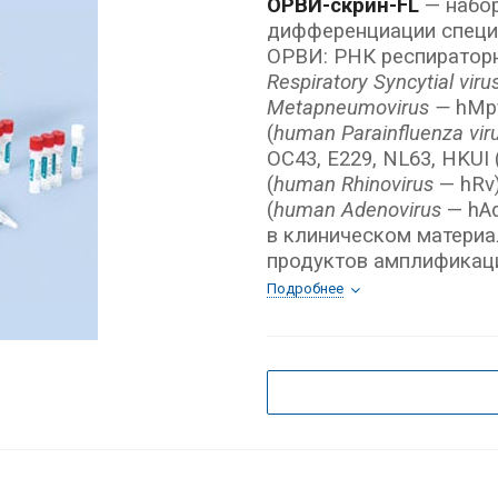
ОРВИ-скрин-FL
— набор
дифференциации специ
ОРВИ: РНК респираторн
Respiratory Syncytial vir
Metapneumovirus —
hMpv
(
human Parainfluenza vir
ОС43, Е229, NL63, HKUI 
(
human Rhinovirus
— hRv)
(
human Adenovirus
— hAd
в клиническом матери
продуктов амплификац
Подробнее