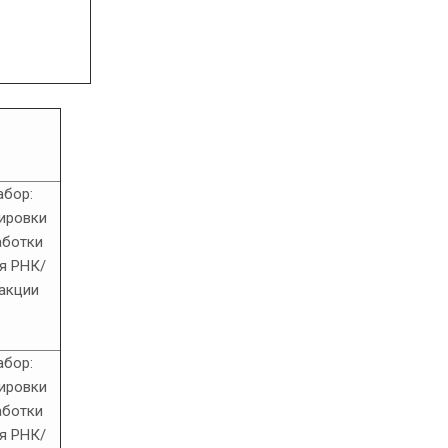
абор:
тировки
аботки
я РНК/
еакции
абор:
тировки
аботки
я РНК/