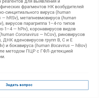
 реагентов для выявления и
фических фрагментов НК возбудителей
о-синцитиального вируса (
human
us —
hRSv), метапневмовируса (
human
), вирусов парагриппа 1–4-го типов
us
‑1–4 — hPiv), коронавирусов видов
(
human Coronavirus
— hCov), риновирусов
, ДНК аденовирусов групп B, C и E
v) и бокавируса (
human Bocavirus
— hBov)
але методом ПЦР с ГФЛ-детекцией
ии.
Задать вопрос