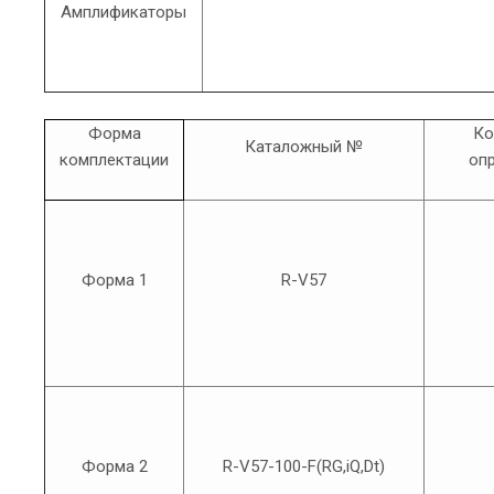
Амплификаторы
Форма
Ко
Каталожный №
комплектации
оп
Форма 1
R-V57
Форма 2
R-V57-100-F(RG,iQ,Dt)