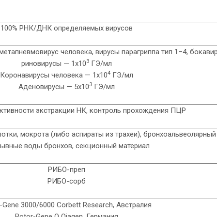
100% РНК/ДНК определяемых вирусов
метапневмовирус человека, вирусы парагриппа тип 1–4, бокавир
3
риновирусы — 1х10
ГЭ/мл
4
Коронавирусы человека — 1х10
ГЭ/мл
3
Аденовирусы — 5х10
ГЭ/мл
ктивности экстракции НК, контроль прохождения ПЦР
лотки, мокрота (либо аспираты из трахеи), бронхоальвеолярный
ывные воды бронхов, секционный материал
РИБО-преп
РИБО-сорб
-Gene 3000/6000 Corbett Research, Австралия
Rotor-Gene Q Qiagen, Германия