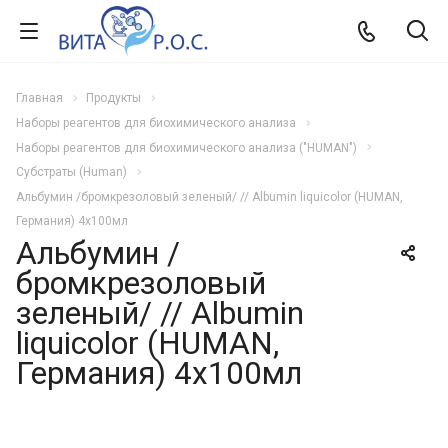
Главная
Продукты
Наборы реагентов для биохимического анализа
Наборы реагентов для биохимического анализа ("HUMAN")
Субстраты (Human)
Альбумин /бромкрезоловый зеленый/ // Albumin liquicolor (HUMAN,
Германия) 4х100мл
Альбумин /
бромкрезоловый
зеленый/ // Albumin
liquicolor (HUMAN,
Германия) 4х100мл