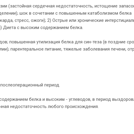
узии (застойная сердечная недостаточность, истощение запасо
тделении); шок в сочетании с повышенным катаболизмом белка
арда, стресс, ожоги); 2) Острые или хронические интерстициа
4) Диета с высоким содержанием белка.
дов; повышенная утилизация белка для син-теза (в поздние ср
алии); парентеральное питание, тяжелые заболевания печени, от
; послеоперационный период.
 содержанием белка и высоким - углеводов, в период выздоров
ечная недостаточность любого происхождения.