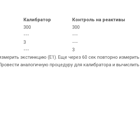
Калибратор
Контроль на реактивы
300
300
---
---
3
---
---
3
измерить экстинкцию (Е1). Еще через 60 сек повторно измерить
. Провести аналогичную процедуру для калибратора и вычислить