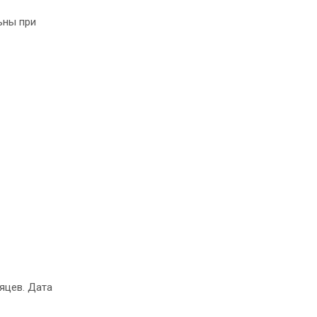
ьны при
сяцев. Дата