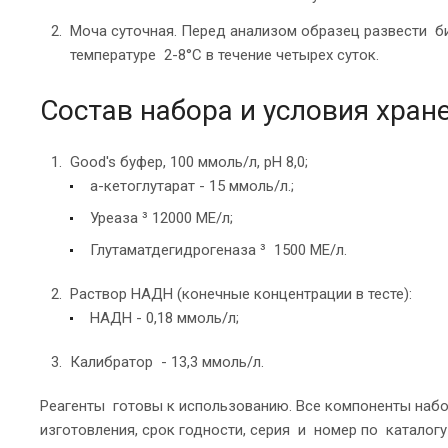
Моча суточная. Перед анализом образец развести б
температуре 2-8°С в течение четырех суток.
Состав набора и условия хран
Good's буфер, 100 ммоль/л, рН 8,0;
a-кетоглутарат - 15 ммоль/л.;
Уреаза ³ 12000 МЕ/л;
Глутаматдегидрогеназа ³ 1500 МЕ/л.
Раствор НАДН (конечные концентрации в тесте):
НАДН - 0,18 ммоль/л;
Калибратор - 13,3 ммоль/л.
Реагенты готовы к использованию. Все компоненты набор
изготовления, срок годности, серия и номер по каталогу