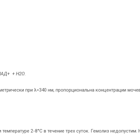
НАД+
+ Н2О.
етрически при λ=340 нм, пропорциональна концентрации моче
температуре 2-8°С в течение трех суток. Гемолиз недопустим. 