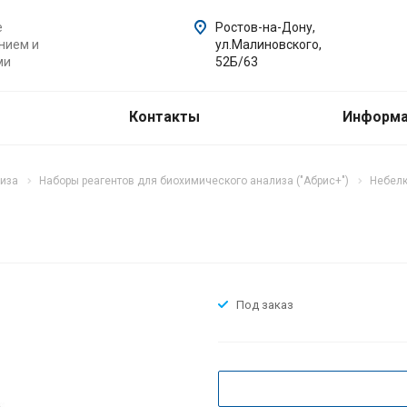
е
Ростов-на-Дону,
нием и
ул.Малиновского,
ми
52Б/63
Контакты
Информ
лиза
Наборы реагентов для биохимического анализа ("Абрис+")
Небелк
Под заказ