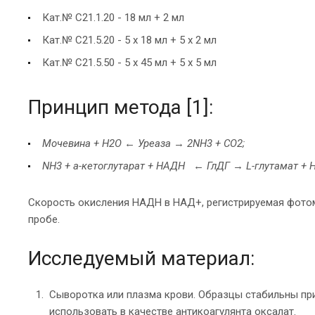
Кат.№ С21.1.20 - 18 мл + 2 мл
Кат.№ С21.5.20 - 5 х 18 мл + 5 х 2 мл
Кат.№ С21.5.50 - 5 х 45 мл + 5 х 5 мл
Принцип метода [1]:
Мочевина
+ Н2О
←
Уреаза
→
2NH3
+ CO2;
NH3
+
a-кетоглутарат
+ НАДН
←
ГлДГ
→
L-глутамат
+ 
Скорость окисления НАДН в НАД+, регистрируемая фотом
пробе.
Исследуемый материал:
Сыворотка или плазма крови. Образцы стабильны при 
использовать в качестве антикоагулянта оксалат.