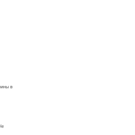
вины в
Не