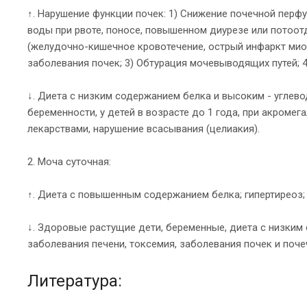
↑. Нарушение функции почек: 1) Снижение почечной перф
воды при рвоте, поносе, повышенном диурезе или потоо
(желудочно-кишечное кровотечение, острый инфаркт миок
заболевания почек; 3) Обтурация мочевыводящих путей; 
↓. Диета с низким содержанием белка и высоким - углево
беременности, у детей в возрасте до 1 года, при акромег
лекарствами, нарушение всасывания (целиакия).
2. Моча суточная:
↑. Диета с повышенным содержанием белка; гипертиреоз
↓. Здоровые растущие дети, беременные, диета с низким
заболевания печени, токсемия, заболевания почек и поч
Литература: