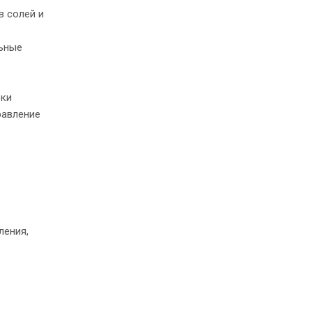
в солей и
льные
оки
равление
ления,