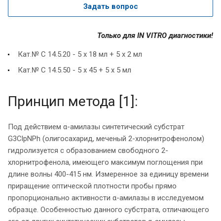
Задать вопрос
Только для IN VITRO диагностики!
Кат.№ С 14.5.20 - 5 х 18 мл + 5 х 2 мл
Кат.№ С 14.5.50 - 5 х 45 + 5 х 5 мл
Принцип метода [1]:
Под действием α-амилазы синтетический субстрат
G3СlpNPh (олигосахарид, меченый 2-хлорнитрофенолом)
гидролизуется с образованием свободного 2-
хлорнитрофенола, имеющего максимум поглощения при
длине волны 400-415 нм. Измеренное за единицу времени
приращение оптической плотности пробы прямо
пропорционально активности α-амилазы в исследуемом
образце. Особенностью данного субстрата, отличающего