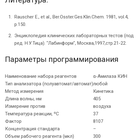
Литература:
Rauscher E., et al., Ber.Osster.Ges.Klin.Chem. 1981, vol.4,
p.150.
Энциклопедия клинических лабораторных тестов (под
ред. Н.У.Тица). "Лабинформ", Москва,1997,стр.21-22.
Параметры программирования
Наименование набора реагентов
α-Амилаза КИН
Тип анализатора (полуавтомат/автомат)
любой
Метод измерения
Кинетика
Длина волны, нм
405
Измерение против
воздуха
Температура реакции, ºС
37
Фактор
8107
Концентрация стандарта
–
Объем рабочего реагента (мкл)
300