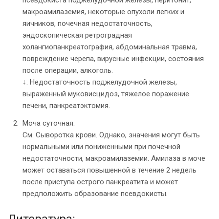
псевдокиста поджелудочной железы, перитонит,
макроамилаземия, некоторые опухоли легких и
яичников, почечная недостаточность,
эндоскопическая ретроградная
холангиопанкреатография, абдоминальная травма,
повреждение черепа, вирусные инфекции, состояния
после операции, алкоголь.
↓. Недостаточность поджелудочной железы,
выраженный муковисцидоз, тяжелое поражение
печени, панкреатэктомия.
Моча суточная:
См. Сыворотка крови. Однако, значения могут быть
нормальными или пониженными при почечной
недостаточности, макроамилаземии. Амилаза в моче
может оставаться повышенной в течение 2 недель
после приступа острого панкреатита и может
предположить образование псевдокисты.