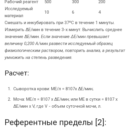
Рабочий реагент
500
300
200
Исследуемый
10
6
4
материал
Смешать и инкубировать при 37ºС в течение 1 минуты.
Измерить ΔЕ/мин в течение 3-х минут. Вычислить среднее
значение ΔЕ/мин.
Если значение ΔЕ/мин превышает
величину 0,200 А/мин развести исследуемый образец
физиологическим раствором, повторить анализ, а результат
умножить на степень разведения.
Расчет:
Сыворотка крови: МЕ/л = 8107x ΔЕ/мин;
Моча: МЕ/л = 8107 x ΔЕ/мин; или МЕ в сутки = 8107 x
ΔЕ/мин х V, где V - объем суточной мочи, л.
Референтные пределы [2]: