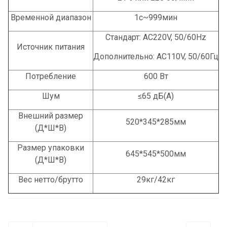
Временной диапазон
1с~999мин
Стандарт: AC220V, 50/60Hz
Источник питания
Дополнительно: AC110V, 50/60Гц
Потребление
600 Вт
Шум
≤65 дБ(А)
Внешний размер
520*345*285мм
(Д*Ш*В)
Размер упаковки
645*545*500мм
(Д*Ш*В)
Вес нетто/брутто
29кг/42кг