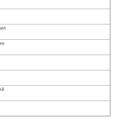
 мл
ин
ый