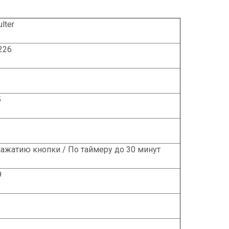
lter
 226
5
нажатию кнопки / По таймеру до 30 минут
9