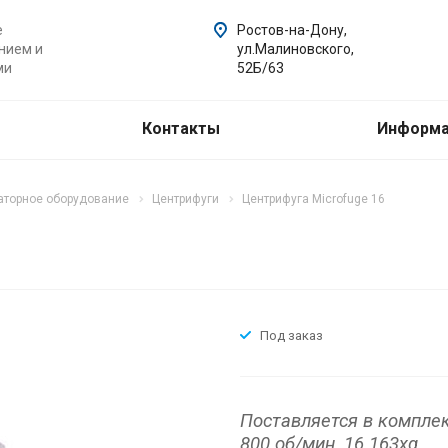
е
Ростов-на-Дону,
нием и
ул.Малиновского,
ми
52Б/63
Контакты
Информ
торное оборудование
Центрифуги
Центрифуга Microfuge 16
Под заказ
Поставляется в комплек
800 об/мин, 16 163xg.