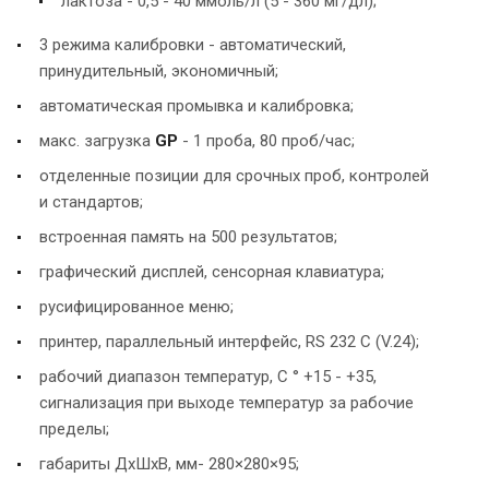
лактоза - 0,5 - 40 ммоль/л (5 - 360 мг/дл);
3 режима калибровки - автоматический,
принудительный, экономичный;
автоматическая промывка и калибровка;
макс. загрузка
GP
- 1 проба, 80 проб/час;
отделенные позиции для срочных проб, контролей
и стандартов;
встроенная память на 500 результатов;
графический дисплей, сенсорная клавиатура;
русифицированное меню;
принтер, параллельный интерфейс, RS 232 C (V.24);
рабочий диапазон температур, C ° +15 - +35,
сигнализация при выходе температур за рабочие
пределы;
габариты ДxШxВ, мм- 280×280×95;