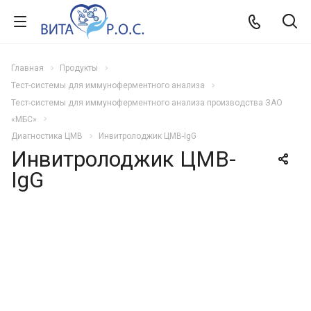
Главная
Продукты
Тест-системы для иммуноферментного анализа
Тест-системы для иммуноферментного анализа производства ЗАО
«МБС»
Диагностика ЦМВ
Инвитролоджик ЦМВ-IgG
Инвитролоджик ЦМВ-
IgG