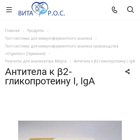
Главная
Продукты
Тест-системы для иммуноферментного анализа
Тест-системы для иммуноферментного анализа производства
«Orgentec» (Германия)
Реагенты для анализатора Alegria
Aнтитела к β2-гликопротеину I, IgA
Aнтитела к β2-
гликопротеину I, IgA