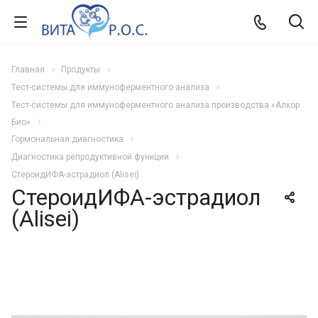
Главная
Продукты
Тест-системы для иммуноферментного анализа
Тест-системы для иммуноферментного анализа производства «Алкор
Био»
Гормональная диагностика
Диагностика репродуктивной функции
СтероидИФА-эстрадиол (Alisei)
СтероидИФА-эстрадиол
(Alisei)