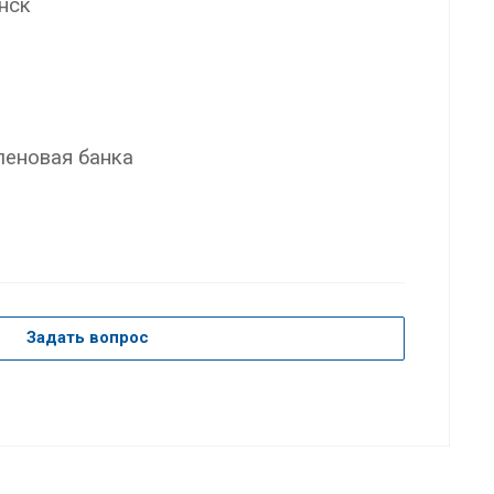
нск
леновая банка
Задать вопрос