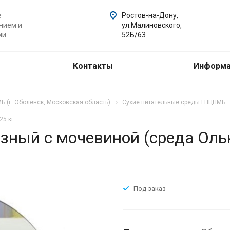
е
Ростов-на-Дону,
нием и
ул.Малиновского,
ми
52Б/63
Контакты
Информ
 (г. Оболенск, Московская область)
Сухие питательные среды ГНЦПМБ
25 кг
зный с мочевиной (среда Ольк
Под заказ