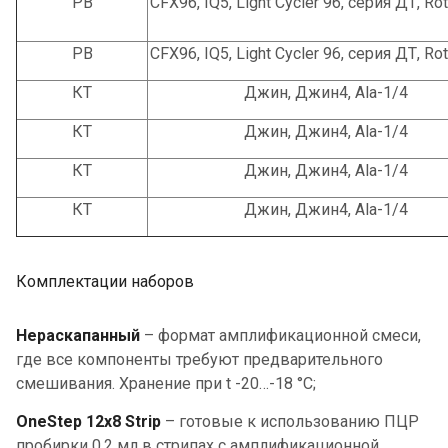
РВ
CFX96, IQ5, Light Cycler 96, серия ДТ, Ro
РВ
CFX96, IQ5, Light Cycler 96, серия ДТ, Ro
КТ
Джин, Джин4, Ala-1/4
КТ
Джин, Джин4, Ala-1/4
КТ
Джин, Джин4, Ala-1/4
КТ
Джин, Джин4, Ala-1/4
Комплектации наборов
Нераскапанный
– формат амплификационной смеси,
где все компоненты требуют предварительного
смешивания. Хранение при t -20…-18 °С;
OneStep 12х8 Strip
– готовые к использованию ПЦР
пробирки 0,2 мл в стрипах с амплификационной