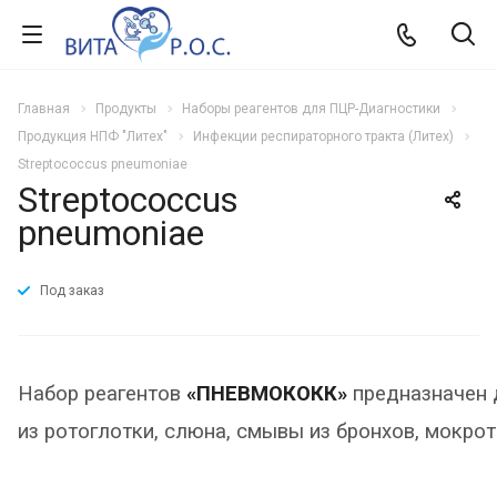
Главная
Продукты
Наборы реагентов для ПЦР-Диагностики
Продукция НПФ "Литех"
Инфекции респираторного тракта (Литех)
Streptococcus pneumoniae
Streptococcus
pneumoniae
Под заказ
Набор реагентов
«ПНЕВМОКОКК»
предназначен 
из ротоглотки, слюна, смывы из бронхов, мокро