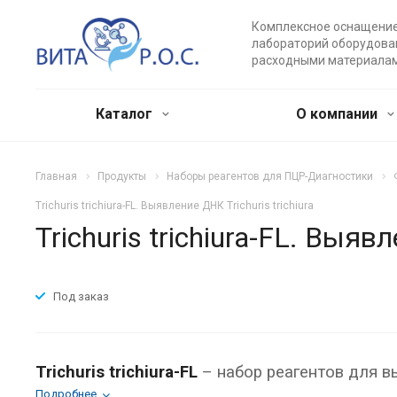
Комплексное оснащени
лабораторий оборудова
расходными материала
Каталог
О компании
Главная
Продукты
Наборы реагентов для ПЦР-Диагностики
Trichuris trichiura-FL. Выявление ДНК Trichuris trichiura
Trichuris trichiura-FL. Выявл
Под заказ
Trichuris trichiura-FL
– набор реагентов для в
Подробнее