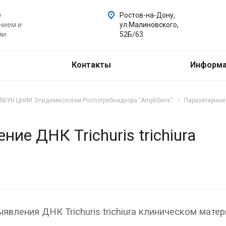
е
Ростов-на-Дону,
нием и
ул.Малиновского,
ми
52Б/63
Контакты
Информ
ФБУН ЦНИИ Эпидемиологии Роспотребнадзора "AmpliSens"
Паразитарные 
ение ДНК Trichuris trichiura
ыявления ДНК Trichuris trichiura клиническом мат