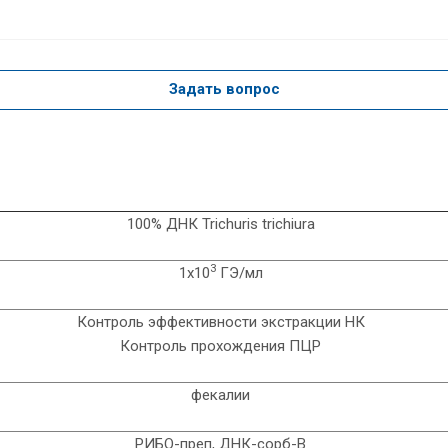
Задать вопрос
100% ДНК Trichuris trichiura
3
1x10
ГЭ/мл
Контроль эффективности экстракции НК
Контроль прохождения ПЦР
фекалии
РИБО-преп, ДНК-сорб-В