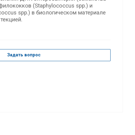
афилококков (Staphylococcus spp.) и
coccus spp.) в биологическом материале
текцией.
Задать вопрос