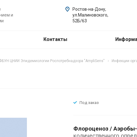
е
Ростов-на-Дону,
нием и
ул.Малиновского,
ми
52Б/63
Контакты
Информ
ФБУН ЦНИИ Эпидемиологии Роспотребнадзора "AmpliSens"
Инфекции орг
Под заказ
Флороценоз / Аэробы
количественного опред