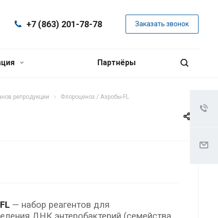
+7 (863) 201-78-78
Заказать звонок
ация
Партнёры
анов репродукции
Флороценоз / Аэробы-FL
-FL
— набор реагентов для
еления ДНК энтеробактерий (семейства