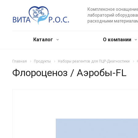
Комплексное оснащени
лабораторий оборудова
расходными материала
Каталог
О компании
Главная
Продукты
Наборы реагентов для ПЦР-Диагностики
Флороценоз / Аэробы-FL