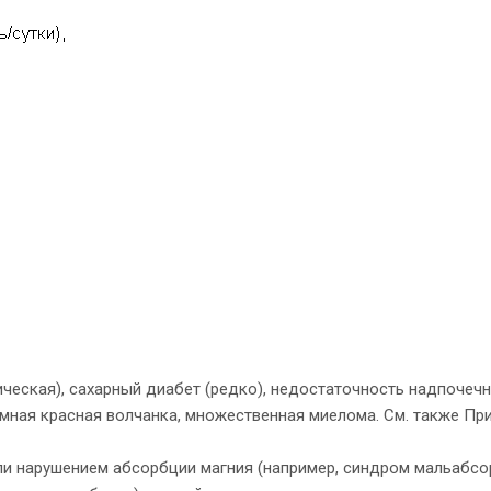
:
ическая), сахарный диабет (редко), недостаточность надпочечн
емная красная волчанка, множественная миелома. См. также Пр
ли нарушением абсорбции магния (например, синдром мальабсо