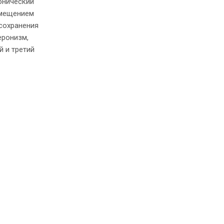
онический
змещением
 сохранения
еронизм,
й и третий