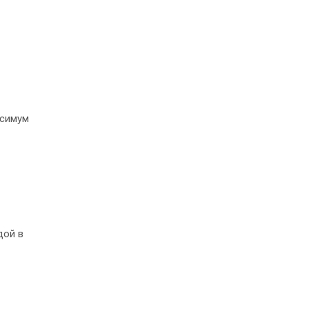
ксимум
дой в