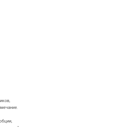
иков,
имечание.
рбции,