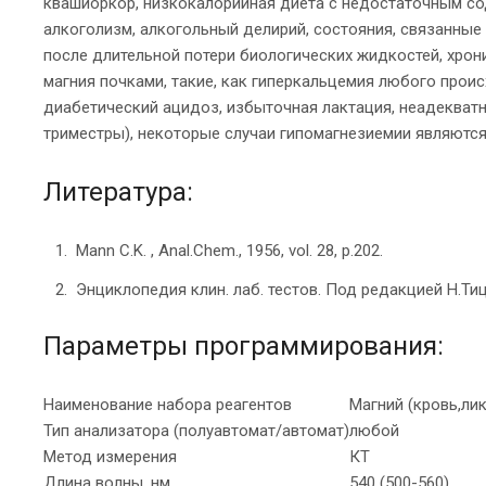
квашиоркор, низкокалорийная диета с недостаточным со
алкоголизм, алкогольный делирий, состояния, связанны
после длительной потери биологических жидкостей, хрон
магния почками, такие, как гиперкальцемия любого прои
диабетический ацидоз, избыточная лактация, неадекватн
триместры), некоторые случаи гипомагнезиемии являютс
Литература:
Mann C.K. , Anal.Chem., 1956, vol. 28, p.202.
Энциклопедия клин. лаб. тестов. Под редакцией Н.Тиц
Параметры программирования:
Наименование набора реагентов
Магний (кровь,ли
Тип анализатора (полуавтомат/автомат)
любой
Метод измерения
КТ
Длина волны, нм
540 (500-560)