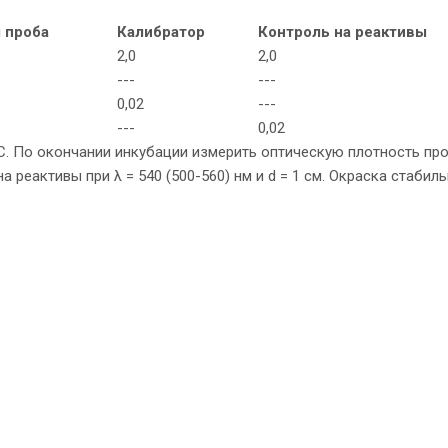
 проба
Калибратор
Контроль на реактивы
2,0
2,0
---
---
0,02
---
---
0,02
°С. По окончании инкубации измерить оптическую плотность пр
 реактивы при λ = 540 (500-560) нм и d = 1 см. Окраска стабиль