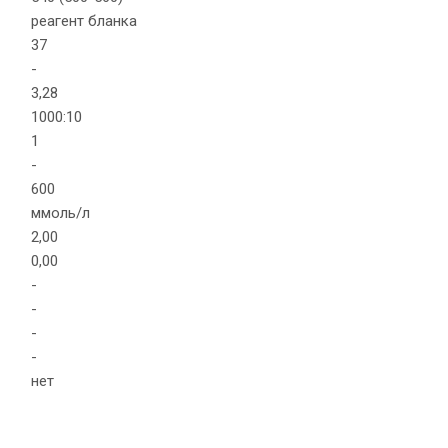
реагент бланка
37
-
3,28
1000:10
1
-
600
ммоль/л
2,00
0,00
-
-
-
-
нет