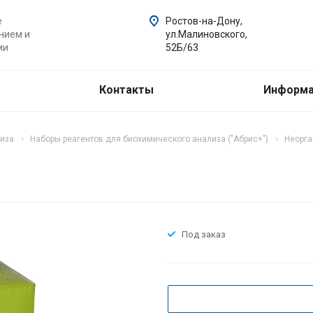
е
Ростов-на-Дону,
нием и
ул.Малиновского,
ми
52Б/63
Контакты
Информ
лиза
Наборы реагентов для биохимического анализа ("Абрис+")
Неорга
Под заказ