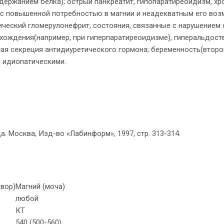
держанием белка); острый панкреатит, гипопаратиреоидизм, хр
е с повышенной потребностью в магнии и неадекватным его во
ический гломерулонефрит, состояния, связанные с нарушением
схождения(например, при гиперпаратиреоидизме), гиперальдост
ая секреция антидиуретического гормона; беременность(второ
я идиопатическими.
а. Москва, Изд-во «Лабинформ», 1997, стр. 313-314.
квор)
Магний (моча)
любой
КТ
540 (500-560)