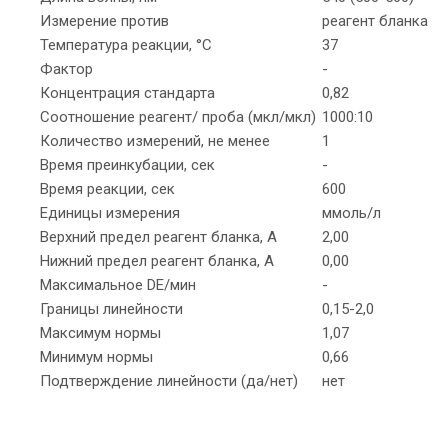
Измерение против
реагент бланка
Температура реакции, °С
37
Фактор
-
Концентрация стандарта
0,82
Соотношение реагент/ проба (мкл/мкл)
1000:10
Количество измерений, не менее
1
Время преинкубации, сек
-
Время реакции, сек
600
Единицы измерения
ммоль/л
Верхний предел реагент бланка, А
2,00
Нижний предел реагент бланка, А
0,00
Максимальное DЕ/мин
-
Границы линейности
0,15-2,0
Максимум нормы
1,07
Минимум нормы
0,66
Подтверждение линейности (да/нет)
нет