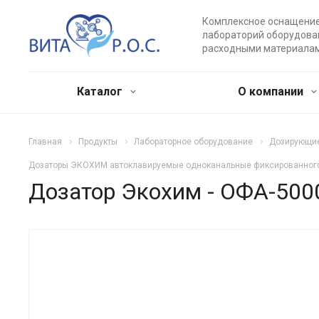
Комплексное оснащени
лабораторий оборудова
расходными материала
Каталог
О компании
Главная
Продукты
Лабораторное оборудование
Дозирующие
Дозаторы ЭКОХИМ автоклавируемые одноканальные фиксированног
Дозатор Экохим - ОФА-500