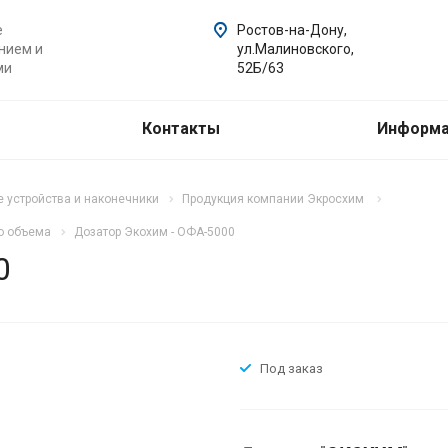
е
Ростов-на-Дону,
нием и
ул.Малиновского,
ми
52Б/63
Контакты
Информ
 устройства и наконечники
Продукция компании Экросхим
о объема
Дозатор Экохим - ОФА-5000
0
Под заказ