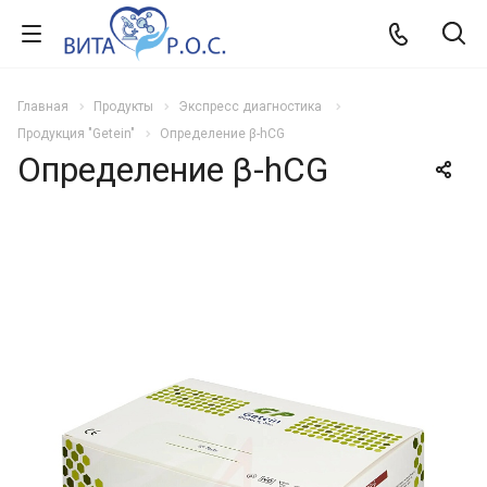
Главная
Продукты
Экспресс диагностика
Продукция "Getein"
Определение β-hCG
Определение β-hCG