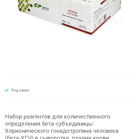
Под заказ
Набор реагентов для количественного
определения бета-субъединицы
Хорионического гонадотропина человека
(бета-ХГЧ) в сыворотке, плазме крови